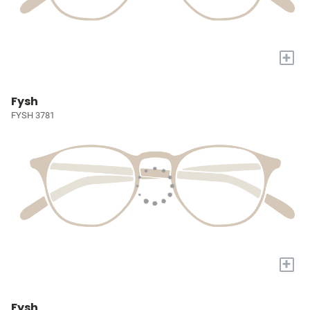
+
Fysh
FYSH 3781
+
Fysh