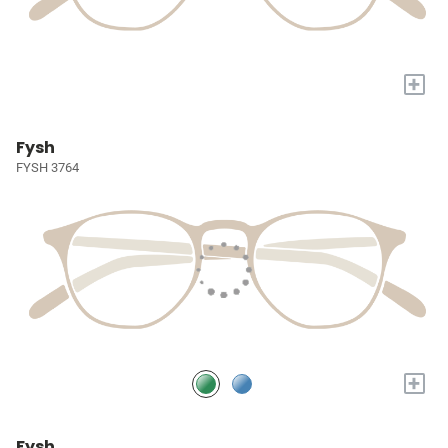
+
Fysh
FYSH 3764
+
Fysh