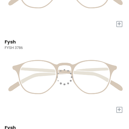
+
Fysh
FYSH 3786
+
Fysh