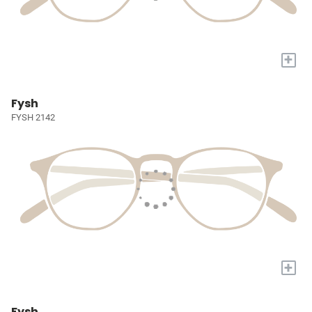
+
Fysh
FYSH 2142
+
Fysh