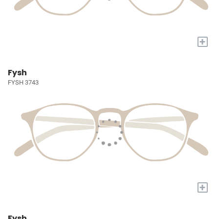
+
Fysh
FYSH 3743
+
Fysh