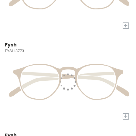
+
Fysh
FYSH 3773
+
Fysh