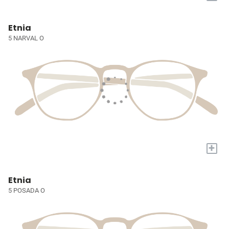
Etnia
5 NARVAL O
+
Etnia
5 POSADA O