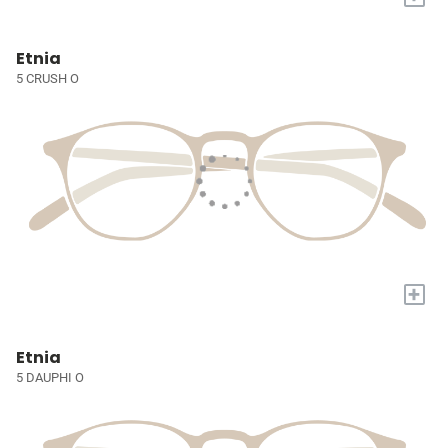
Etnia
5 CRUSH O
+
Etnia
5 DAUPHI O