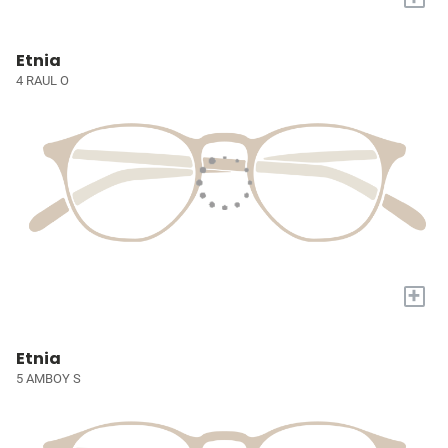
Etnia
4 RAUL O
+
Etnia
5 AMBOY S