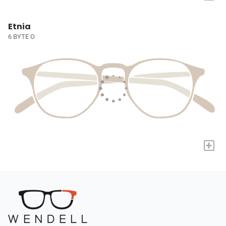
Etnia
6 BYTE O
+