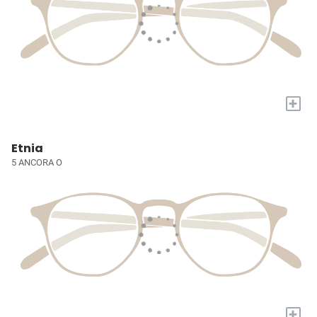
+
Etnia
5 ANCORA O
+