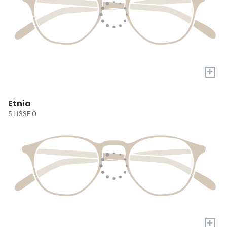
+
Etnia
5 LISSE O
+