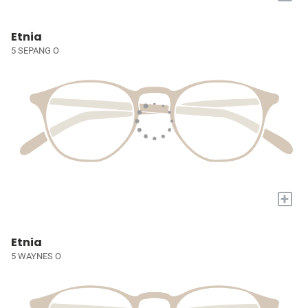
Etnia
5 SEPANG O
+
Etnia
5 WAYNES O