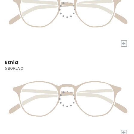
+
Etnia
5 BORJA O
+