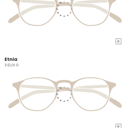
+
Etnia
5 ELOI O
+