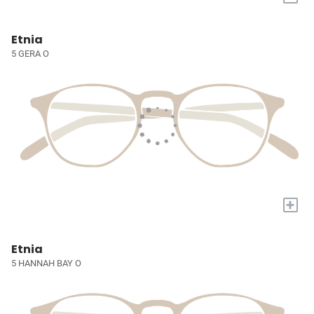
Etnia
5 GERA O
+
Etnia
5 HANNAH BAY O