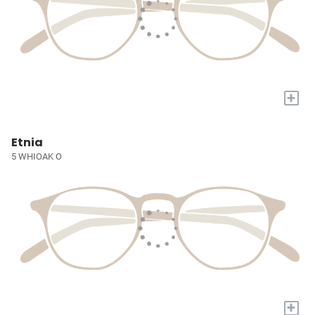
+
Etnia
5 WHIOAK O
+