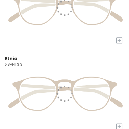
+
Etnia
5 SANTS S
+