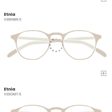
Etnia
5 ERKNER O
+
Etnia
5 ESCAST S