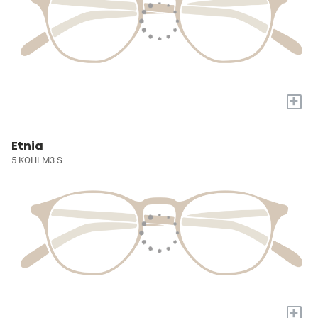
+
Etnia
5 KOHLM3 S
+