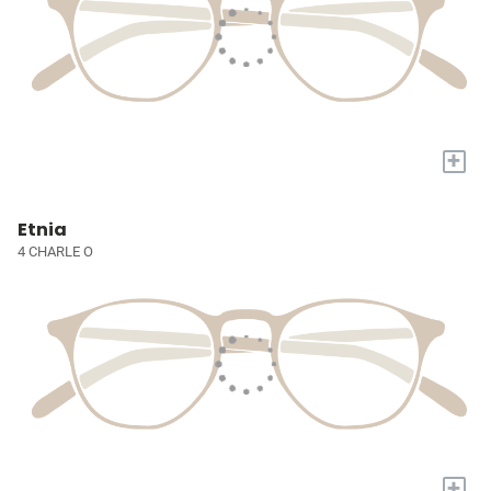
+
Etnia
4 CHARLE O
+