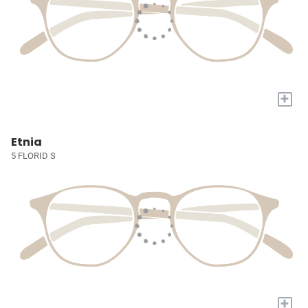
+
Etnia
5 FLORID S
+