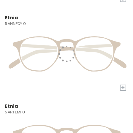
Etnia
5 ANNECY O
+
Etnia
5 ARTEMI O