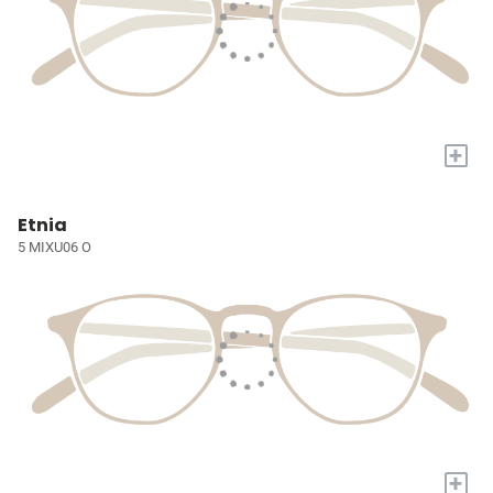
+
Etnia
5 MIXU06 O
+