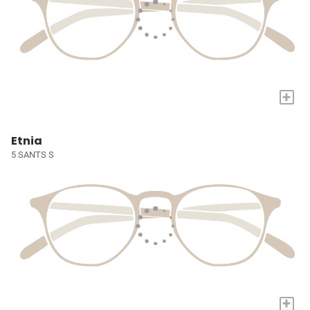
+
Etnia
5 SANTS S
+