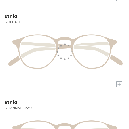
Etnia
5 GERA O
+
Etnia
5 HANNAH BAY O