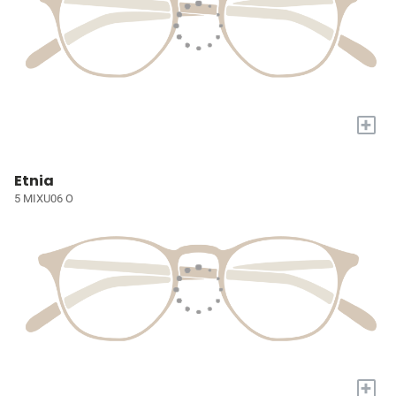
+
Etnia
5 MIXU06 O
+