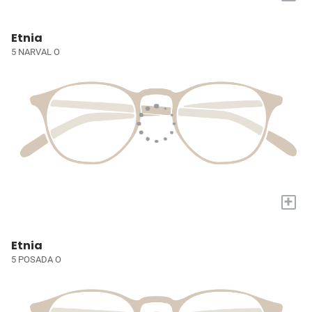
Etnia
5 NARVAL O
+
Etnia
5 POSADA O