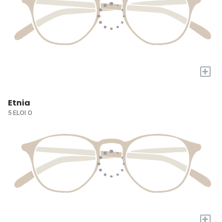
+
Etnia
5 ELOI O
+