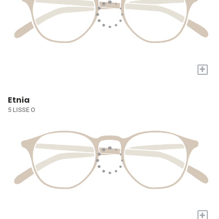
+
Etnia
5 LISSE O
+