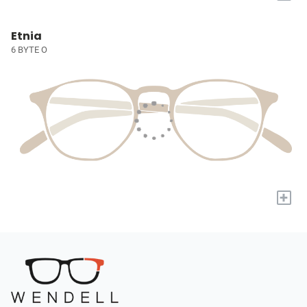
Etnia
6 BYTE O
+