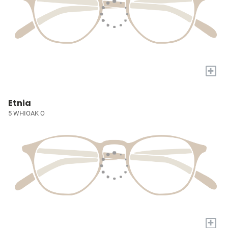
+
Etnia
5 WHIOAK O
+