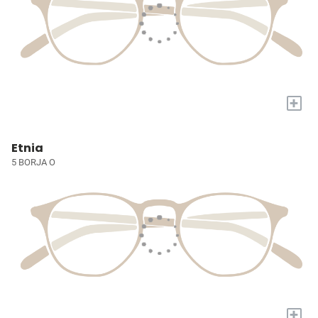
+
Etnia
5 BORJA O
+