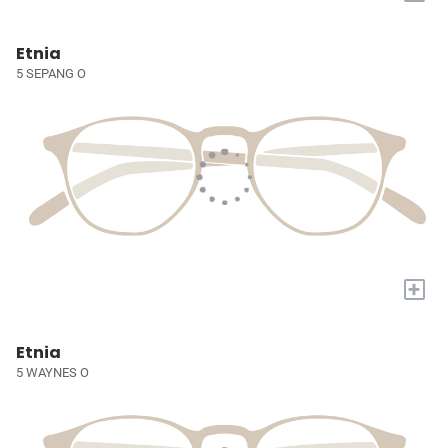
Etnia
5 SEPANG O
+
Etnia
5 WAYNES O