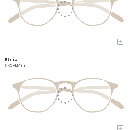
+
Etnia
5 KOHLM3 S
+