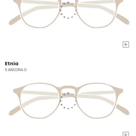
+
Etnia
5 ANCORA O
+