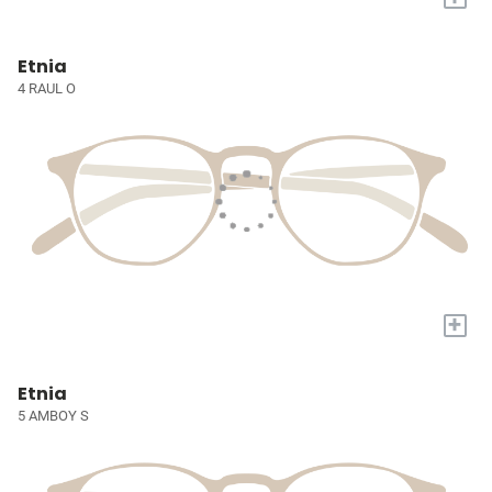
Etnia
4 RAUL O
+
Etnia
5 AMBOY S