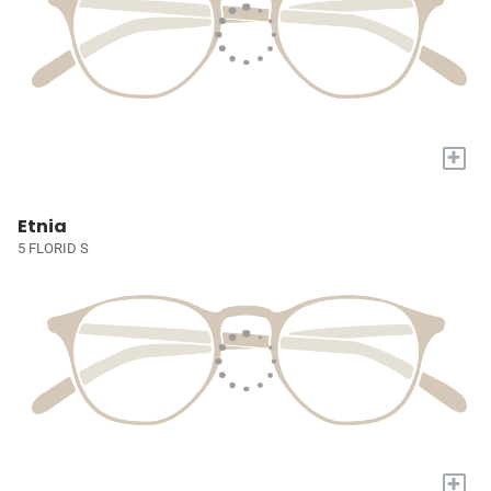
+
Etnia
5 FLORID S
+