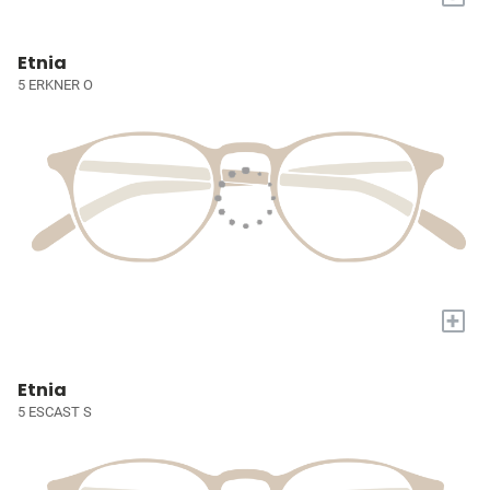
Etnia
5 ERKNER O
+
Etnia
5 ESCAST S