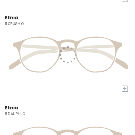
Etnia
5 CRUSH O
+
Etnia
5 DAUPHI O