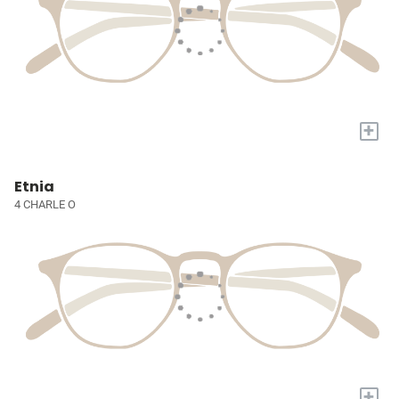
+
Etnia
4 CHARLE O
+