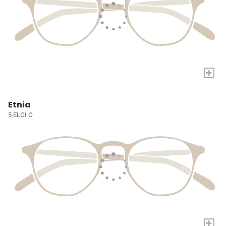
+
Etnia
5 ELOI O
+