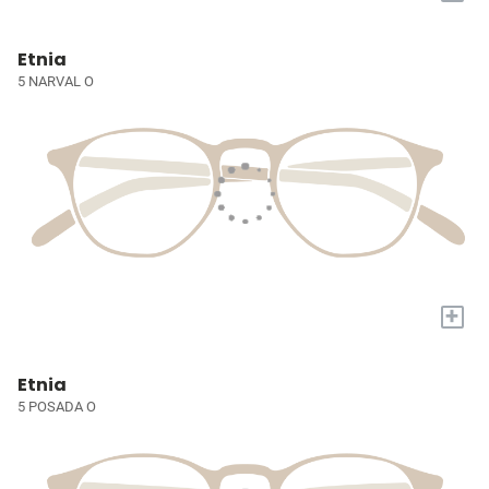
Etnia
5 NARVAL O
+
Etnia
5 POSADA O