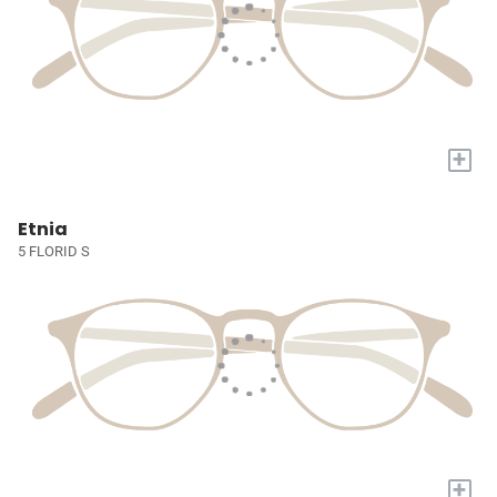
+
Etnia
5 FLORID S
+