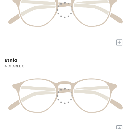
+
Etnia
4 CHARLE O
+