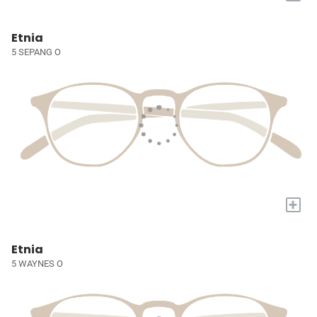
Etnia
5 SEPANG O
+
Etnia
5 WAYNES O