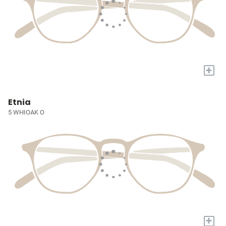
+
Etnia
5 WHIOAK O
+