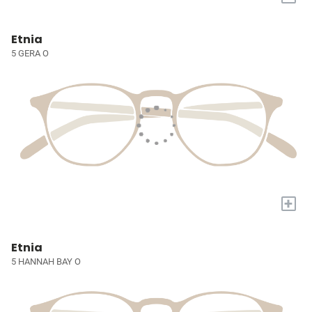
Etnia
5 GERA O
+
Etnia
5 HANNAH BAY O