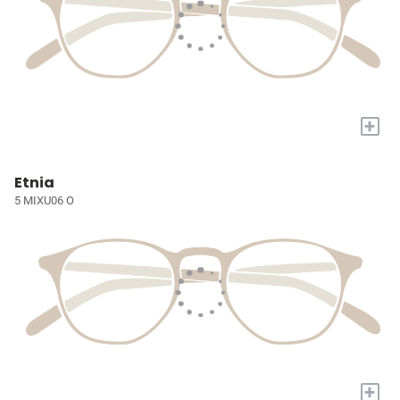
+
Etnia
5 MIXU06 O
+