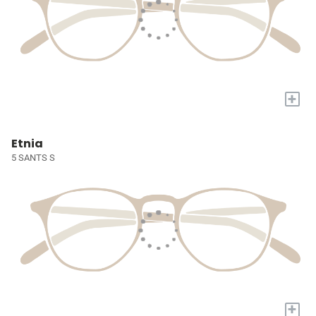
+
Etnia
5 SANTS S
+