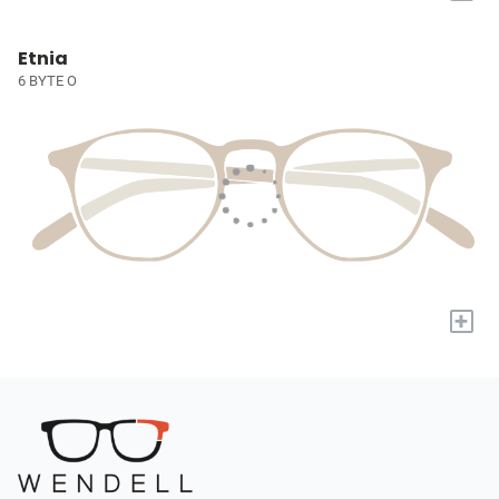
Etnia
6 BYTE O
+