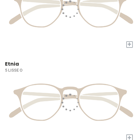
+
Etnia
5 LISSE O
+