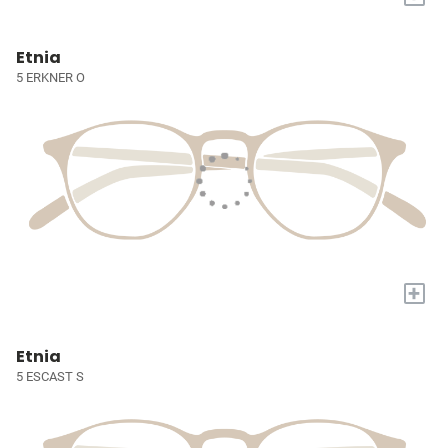
Etnia
5 ERKNER O
+
Etnia
5 ESCAST S