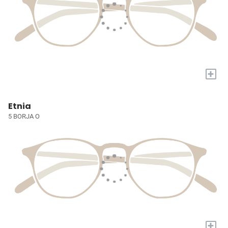
+
Etnia
5 BORJA O
+