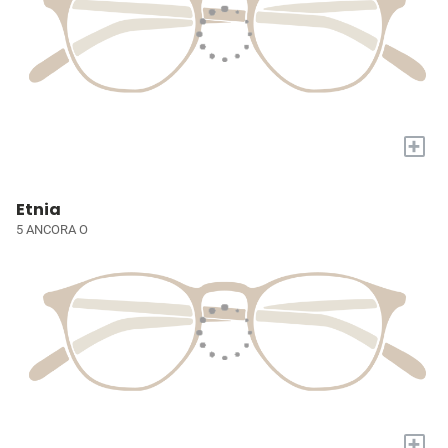
+
Etnia
5 ANCORA O
+