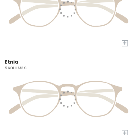
+
Etnia
5 KOHLM3 S
+