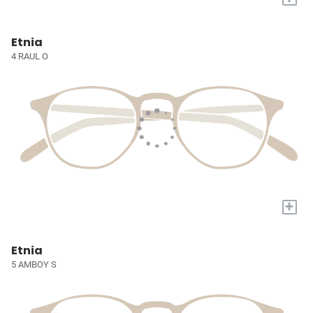
Etnia
4 RAUL O
+
Etnia
5 AMBOY S