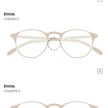
Etnia
5 CRUSH O
+
Etnia
5 DAUPHI O