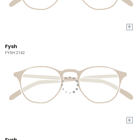
+
Fysh
FYSH 2142
+
Fysh