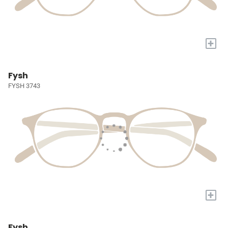
+
Fysh
FYSH 3743
+
Fysh