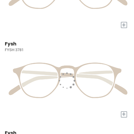
+
Fysh
FYSH 3781
+
Fysh