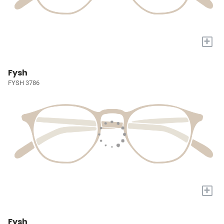
+
Fysh
FYSH 3786
+
Fysh