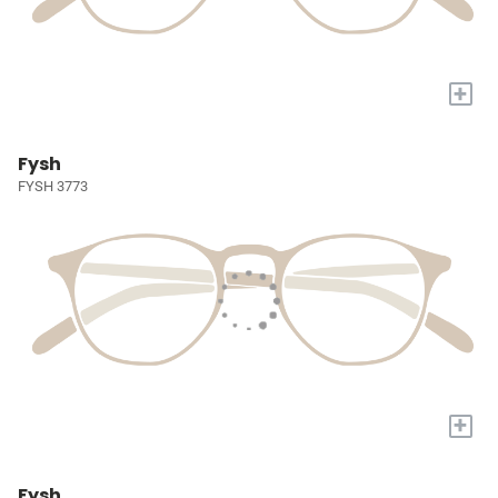
+
Fysh
FYSH 3773
+
Fysh