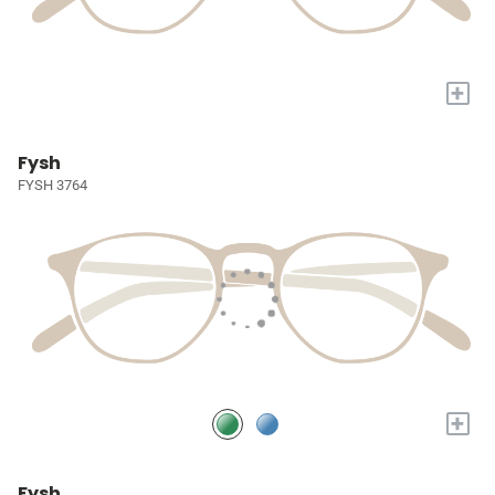
+
Fysh
FYSH 3764
+
Fysh